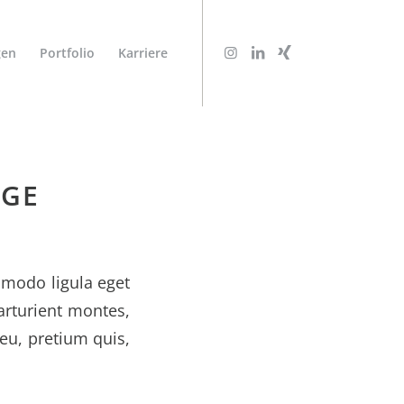
gen
Portfolio
Karriere
AGE
mmodo ligula eget
arturient montes,
 eu, pretium quis,