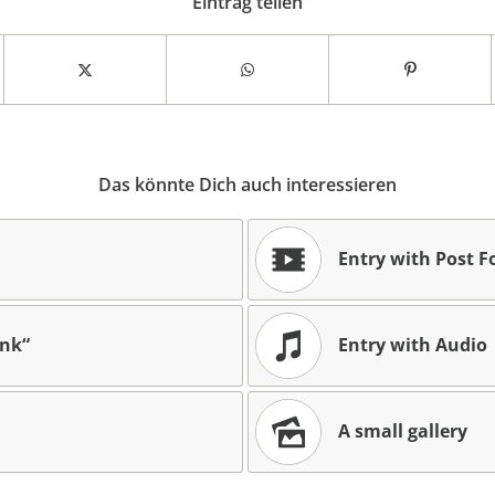
Eintrag teilen
Das könnte Dich auch interessieren
Entry with Post F
ink“
Entry with Audio
A small gallery