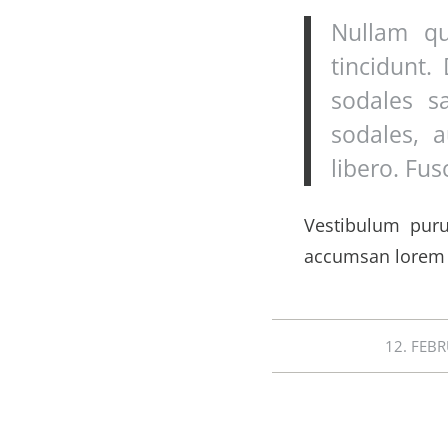
Nullam qu
tincidunt.
sodales s
sodales, 
libero. Fus
Vestibulum pur
accumsan lorem 
12. FEB