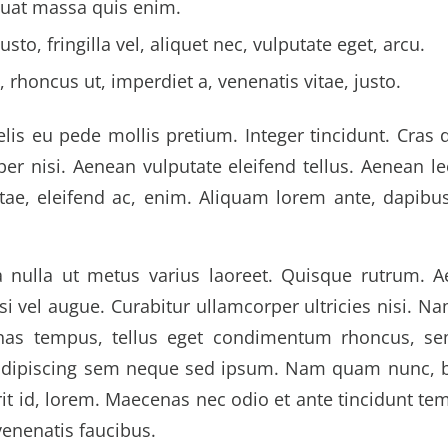
uat massa quis enim.
sto, fringilla vel, aliquet nec, vulputate eget, arcu.
, rhoncus ut, imperdiet a, venenatis vitae, justo.
lis eu pede mollis pretium. Integer tincidunt. Cras
 nisi. Aenean vulputate eleifend tellus. Aenean leo 
tae, eleifend ac, enim. Aliquam lorem ante, dapibus 
a nulla ut metus varius laoreet. Quisque rutrum. 
isi vel augue. Curabitur ullamcorper ultricies nisi. N
nas tempus, tellus eget condimentum rhoncus, 
 adipiscing sem neque sed ipsum. Nam quam nunc, bl
rit id, lorem. Maecenas nec odio et ante tincidunt te
venenatis faucibus.