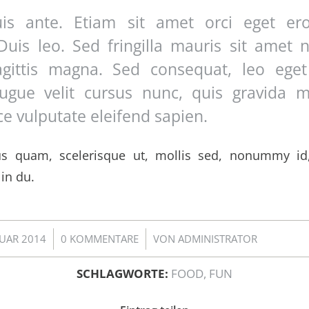
is ante. Etiam sit amet orci eget ero
 Duis leo. Sed fringilla mauris sit amet 
agittis magna. Sed consequat, leo ege
augue velit cursus nunc, quis gravida
ce vulputate eleifend sapien.
us quam, scelerisque ut, mollis sed, nonummy id
in du.
/
/
RUAR 2014
0 KOMMENTARE
VON
ADMINISTRATOR
SCHLAGWORTE:
FOOD
,
FUN