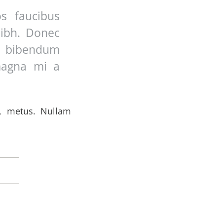
s faucibus
nibh. Donec
t bibendum
 magna mi a
, metus. Nullam