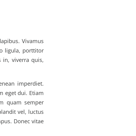
 dapibus. Vivamus
ligula, porttitor
in, viverra quis,
Aenean imperdiet.
am eget dui. Etiam
sem quam semper
andit vel, luctus
mpus. Donec vitae