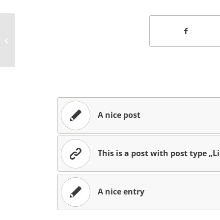
Entry with Post Format „Video“
A nice post
This is a post with post type „L
A nice entry