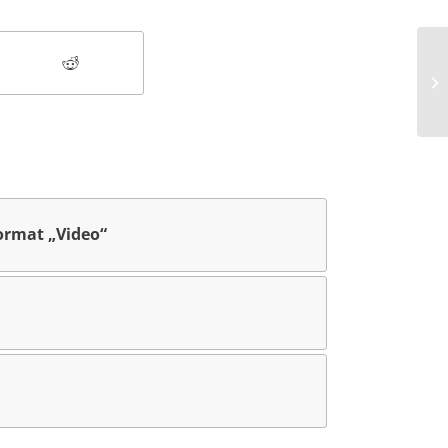
A 
ormat „Video“